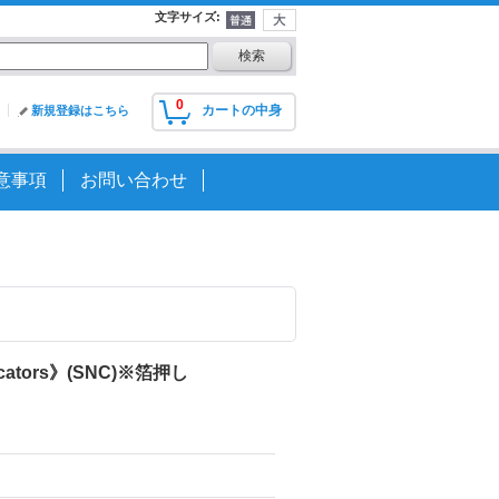
文字サイズ
:
0
カートの中身
新規登録はこちら
意事項
お問い合わせ
cators》(SNC)※箔押し