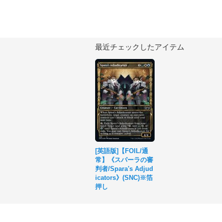
最近チェックしたアイテム
[英語版]【FOIL/通
常】《スパーラの審
判者/Spara's Adjud
icators》(SNC)※箔
押し