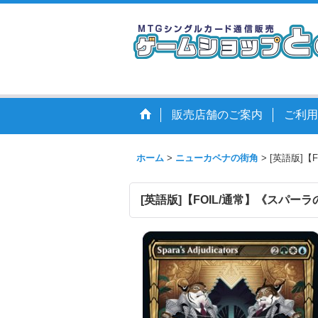
販売店舗のご案内
ご利用
ホーム
>
ニューカペナの街角
>
[英語版]【F
[英語版]【FOIL/通常】《スパーラの審判