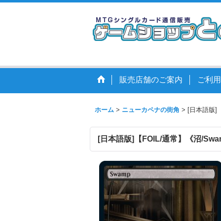
販売店舗のご案内
ご利用
ホーム
>
ニューカペナの街角
>
[日本語版]【
[日本語版]【FOIL/通常】《沼/Swam