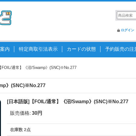
ログイン
案内
特定商取引法表示
カードの状態
予約販売の注
FOIL/通常】《沼/Swamp》(SNC)※No.277
p》(SNC)※No.277
[日本語版]【FOIL/通常】《沼/Swamp》(SNC)※No.277
販売価格
:
30円
在庫数 2点