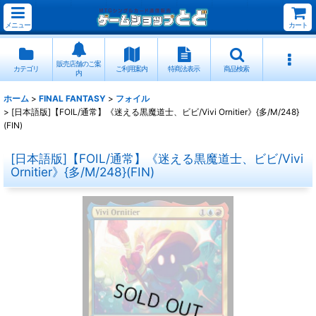
メニュー
カート
販売店舗のご案
カテゴリ
ご利用案内
特商法表示
商品検索
内
ホーム
>
FINAL FANTASY
>
フォイル
>
[日本語版]【FOIL/通常】《迷える黒魔道士、ビビ/Vivi Ornitier》{多/M/248}
(FIN)
[日本語版]【FOIL/通常】《迷える黒魔道士、ビビ/Vivi
Ornitier》{多/M/248}(FIN)