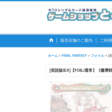
販売店舗のご案内
ご利用
ホーム
>
FINAL FANTASY
>
フォイル
>
[
[英語版/EX]【FOIL/通常】《魔導戦士、