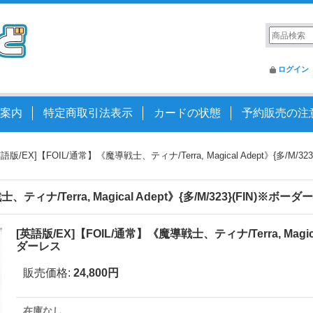
ログイン
案内
特定商取引法表示
カードの状態
予約販売の注
英語版/EX]【FOIL/通常】《魔導戦士、ティナ/Terra, Magical Adept》{多/M/3
ティナ/Terra, Magical Adept》{多/M/323}(FIN)※ボー
[英語版/EX]【FOIL/通常】《魔導戦士、ティナ/Terra, Magical
ダーレス
販売価格
:
24,800円
在庫なし