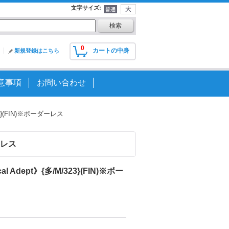
文字サイズ
:
0
カートの中身
新規登録はこちら
意事項
お問い合わせ
23}(FIN)※ボーダーレス
ダーレス
 Adept》{多/M/323}(FIN)※ボー