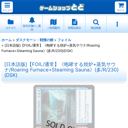
メニュー
カート
販売店舗のご案
カテゴリ
ご利用案内
特商法表示
商品検索
内
ホーム
>
ダスクモーン：戦慄の館
>
フォイル
>
[日本語版]【FOIL/通常】《咆哮する焼炉+蒸気サウナ/Roaring
Furnace+Steaming Sauna》{多/R/230}(DSK)
[日本語版]【FOIL/通常】《咆哮する焼炉+蒸気サウ
ナ/Roaring Furnace+Steaming Sauna》{多/R/230}
(DSK)