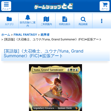
メニュー
カート
販売店舗のご案
カテゴリ
ご利用案内
特商法表示
商品検索
内
ホーム
>
FINAL FANTASY
>
統率者
>
[英語版]《大召喚士、ユウナ/Yuna, Grand Summoner》(FIC)※拡張アート
[英語版]《大召喚士、ユウナ/Yuna, Grand
Summoner》(FIC)※拡張アート