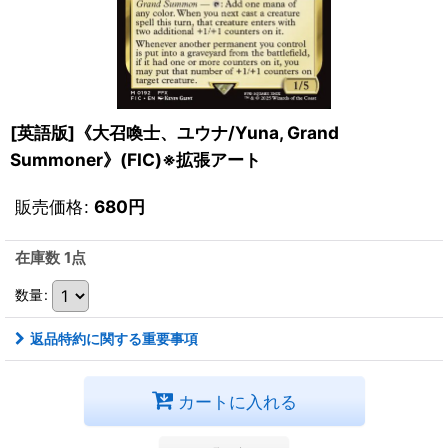
[英語版]《大召喚士、ユウナ/Yuna, Grand
Summoner》(FIC)※拡張アート
販売価格
:
680
円
在庫数 1点
数量
:
返品特約に関する重要事項
カートに入れる