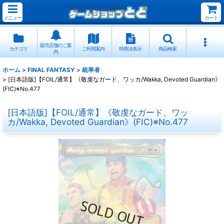
メニュー
カート
販売店舗のご案
カテゴリ
ご利用案内
特商法表示
商品検索
内
ホーム
>
FINAL FANTASY
>
統率者
>
[日本語版]【FOIL/通常】《敬虔なガード、ワッカ/Wakka, Devoted Guardian》
(FIC)※No.477
[日本語版]【FOIL/通常】《敬虔なガード、ワッ
カ/Wakka, Devoted Guardian》(FIC)※No.477