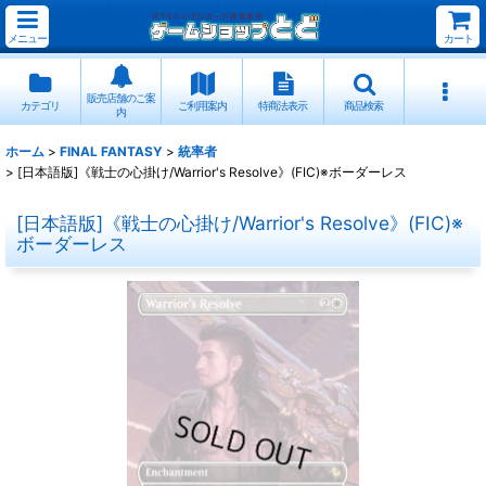
メニュー
カート
販売店舗のご案
カテゴリ
ご利用案内
特商法表示
商品検索
内
ホーム
>
FINAL FANTASY
>
統率者
>
[日本語版]《戦士の心掛け/Warrior's Resolve》(FIC)※ボーダーレス
[日本語版]《戦士の心掛け/Warrior's Resolve》(FIC)※
ボーダーレス