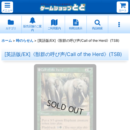
メニュー
カート
販売店舗のご案
カテゴリ
ご利用案内
特商法表示
商品検索
内
ホーム
>
時のらせん
>
[英語版/EX]《獣群の呼び声/Call of the Herd》(TSB)
[英語版/EX]《獣群の呼び声/Call of the Herd》(TSB)