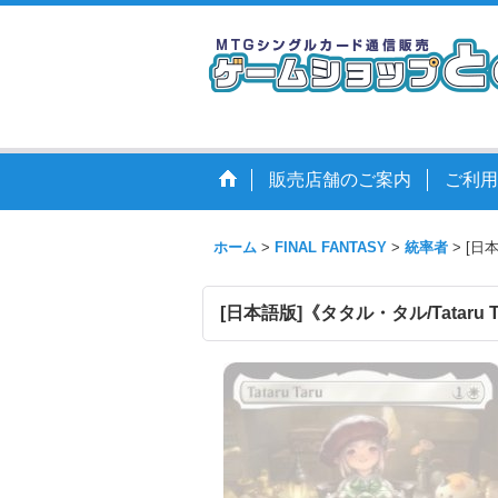
販売店舗のご案内
ご利用
ホーム
>
FINAL FANTASY
>
統率者
>
[日本
[日本語版]《タタル・タル/Tataru 