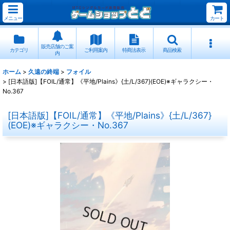
メニュー
カート
販売店舗のご案
カテゴリ
ご利用案内
特商法表示
商品検索
内
ホーム
>
久遠の終端
>
フォイル
>
[日本語版]【FOIL/通常】《平地/Plains》{土/L/367}(EOE)※ギャラクシー・
No.367
[日本語版]【FOIL/通常】《平地/Plains》{土/L/367}
(EOE)※ギャラクシー・No.367