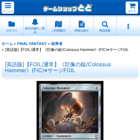
メニュー
カート
販売店舗のご案
カテゴリ
ご利用案内
特商法表示
商品検索
内
ホーム
>
FINAL FANTASY
>
統率者
>
[英語版]【FOIL/通常】《巨像の鎚/Colossus Hammer》(FIC)※サージFOIL
[英語版]【FOIL/通常】《巨像の鎚/Colossus
Hammer》(FIC)※サージFOIL