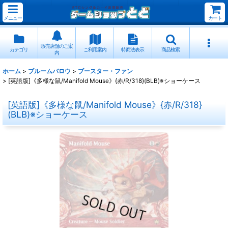
メニュー
カート
販売店舗のご案
カテゴリ
ご利用案内
特商法表示
商品検索
内
ホーム
>
ブルームバロウ
>
ブースター・ファン
>
[英語版]《多様な鼠/Manifold Mouse》{赤/R/318}(BLB)※ショーケース
[英語版]《多様な鼠/Manifold Mouse》{赤/R/318}
(BLB)※ショーケース