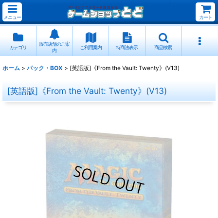
メニュー
カート
販売店舗のご案
カテゴリ
ご利用案内
特商法表示
商品検索
内
ホーム
>
パック・BOX
>
[英語版]《From the Vault: Twenty》(V13)
[英語版]《From the Vault: Twenty》(V13)