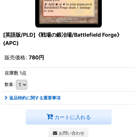
[英語版/PLD]《戦場の鍛冶場/Battlefield Forge》
(APC)
販売価格
:
780
円
在庫数 1点
数量
:
返品特約に関する重要事項
カートに入れる
お問い合わせ