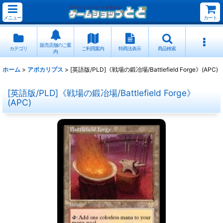
メニュー
カート
販売店舗のご案
カテゴリ
ご利用案内
特商法表示
商品検索
内
ホーム
>
アポカリプス
>
[英語版/PLD]《戦場の鍛冶場/Battlefield Forge》(APC)
[英語版/PLD]《戦場の鍛冶場/Battlefield Forge》
(APC)