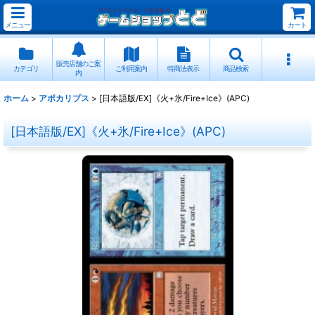
メニュー
カート
販売店舗のご案
カテゴリ
ご利用案内
特商法表示
商品検索
内
ホーム
>
アポカリプス
>
[日本語版/EX]《火+氷/Fire+Ice》(APC)
[日本語版/EX]《火+氷/Fire+Ice》(APC)