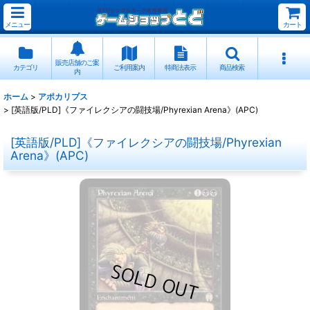
メニュー
カート
販売店舗のご案
カテゴリ
ご利用案内
特商法表示
商品検索
内
ホーム
>
アポカリプス
>
[英語版/PLD]《ファイレクシアの闘技場/Phyrexian Arena》(APC)
[英語版/PLD]《ファイレクシアの闘技場/Phyrexian
Arena》(APC)