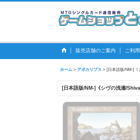
販売店舗のご案内
ご利用
ホーム
>
アポカリプス
>
[日本語版/NM-]《シ
[日本語版/NM-]《シヴの浅瀬/Shivan