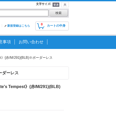
文字サイズ
:
0
カートの中身
新規登録はこちら
意事項
お問い合わせ
t》{赤/M/291}(BLB)※ボーダーレス
※ボーダーレス
Tempest》{赤/M/291}(BLB)