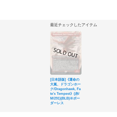
最近チェックしたアイテム
[日本語版]《運命の
大嵐、ドラゴンホー
ク/Dragonhawk, Fa
te's Tempest》{赤/
M/291}(BLB)※ボー
ダーレス