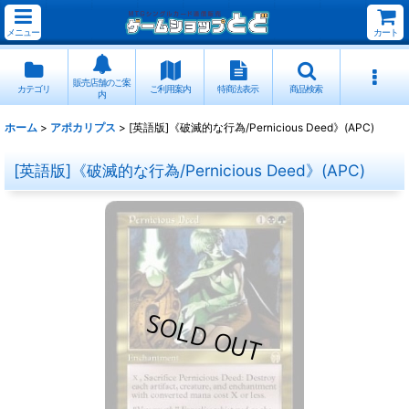
メニュー
カート
販売店舗のご案
カテゴリ
ご利用案内
特商法表示
商品検索
内
ホーム
>
アポカリプス
>
[英語版]《破滅的な行為/Pernicious Deed》(APC)
[英語版]《破滅的な行為/Pernicious Deed》(APC)