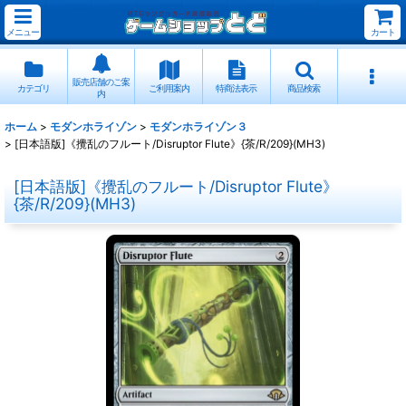
メニュー
カート
販売店舗のご案
カテゴリ
ご利用案内
特商法表示
商品検索
内
ホーム
>
モダンホライゾン
>
モダンホライゾン３
>
[日本語版]《攪乱のフルート/Disruptor Flute》{茶/R/209}(MH3)
[日本語版]《攪乱のフルート/Disruptor Flute》
{茶/R/209}(MH3)