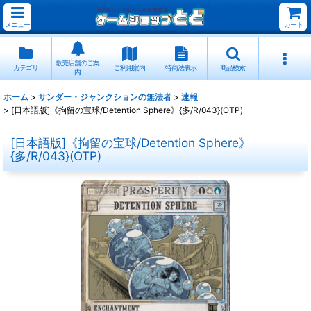
メニュー
カート
販売店舗のご案
カテゴリ
ご利用案内
特商法表示
商品検索
内
ホーム
>
サンダー・ジャンクションの無法者
>
速報
>
[日本語版]《拘留の宝球/Detention Sphere》{多/R/043}(OTP)
[日本語版]《拘留の宝球/Detention Sphere》
{多/R/043}(OTP)