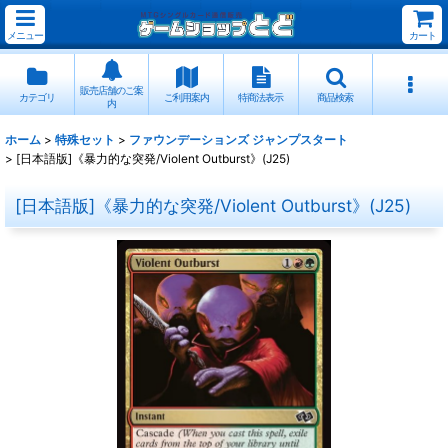
メニュー
カート
販売店舗のご案
カテゴリ
ご利用案内
特商法表示
商品検索
内
ホーム
>
特殊セット
>
ファウンデーションズ ジャンプスタート
>
[日本語版]《暴力的な突発/Violent Outburst》(J25)
[日本語版]《暴力的な突発/Violent Outburst》(J25)