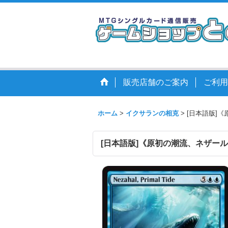
販売店舗のご案内
ご利用
ホーム
>
イクサランの相克
>
[日本語版]《原初
[日本語版]《原初の潮流、ネザール/Nezah