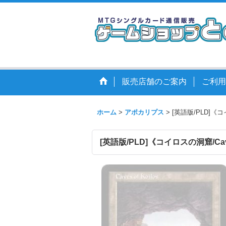
販売店舗のご案内
ご利用
ホーム
>
アポカリプス
>
[英語版/PLD]《コイ
[英語版/PLD]《コイロスの洞窟/Caves