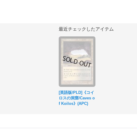
最近チェックしたアイテム
[英語版/PLD]《コイ
ロスの洞窟/Caves o
f Koilos》(APC)