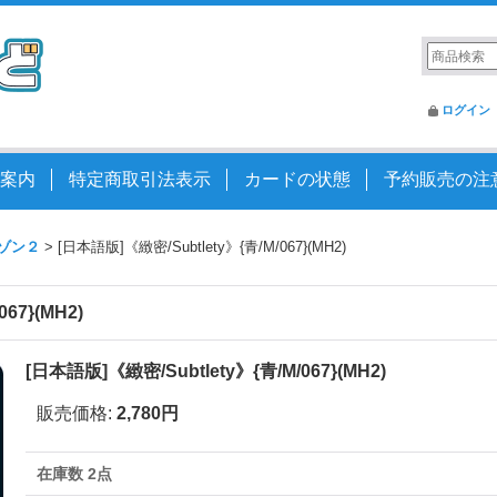
ログイン
案内
特定商取引法表示
カードの状態
予約販売の注
ゾン２
>
[日本語版]《緻密/Subtlety》{青/M/067}(MH2)
67}(MH2)
[日本語版]《緻密/Subtlety》{青/M/067}(MH2)
販売価格
:
2,780円
在庫数 2点