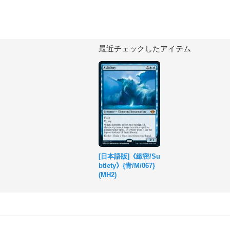
最近チェックしたアイテム
[日本語版]《緻密/Su
btlety》{青/M/067}
(MH2)