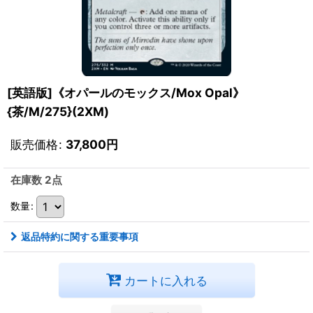
[英語版]《オパールのモックス/Mox Opal》
{茶/M/275}(2XM)
販売価格
:
37,800
円
在庫数 2点
数量
:
返品特約に関する重要事項
カートに入れる