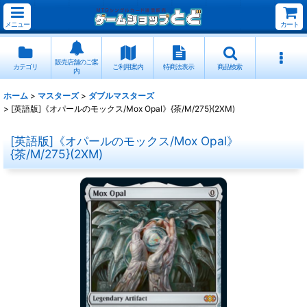
メニュー
カート
販売店舗のご案
カテゴリ
ご利用案内
特商法表示
商品検索
内
ホーム
>
マスターズ
>
ダブルマスターズ
>
[英語版]《オパールのモックス/Mox Opal》{茶/M/275}(2XM)
[英語版]《オパールのモックス/Mox Opal》
{茶/M/275}(2XM)