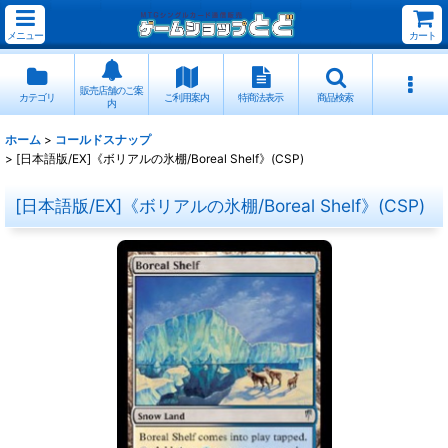
メニュー
カート
販売店舗のご案
カテゴリ
ご利用案内
特商法表示
商品検索
内
ホーム
>
コールドスナップ
>
[日本語版/EX]《ボリアルの氷棚/Boreal Shelf》(CSP)
[日本語版/EX]《ボリアルの氷棚/Boreal Shelf》(CSP)