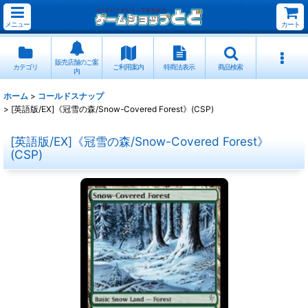
メニュー
カート
販売店舗のご案
カテゴリ
ご利用案内
特商法表示
商品検索
内
ホーム
>
コールドスナップ
>
[英語版/EX]《冠雪の森/Snow-Covered Forest》(CSP)
[英語版/EX]《冠雪の森/Snow-Covered Forest》
(CSP)