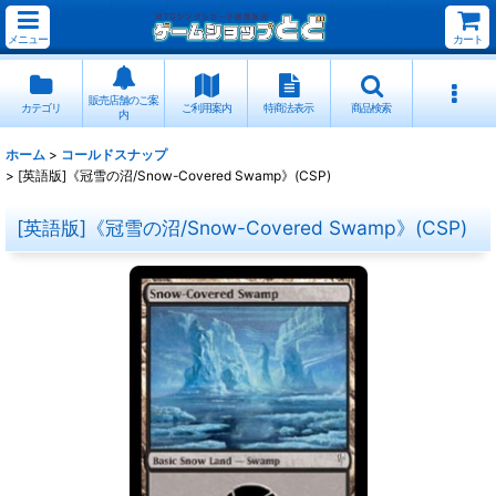
メニュー
カート
販売店舗のご案
カテゴリ
ご利用案内
特商法表示
商品検索
内
ホーム
>
コールドスナップ
>
[英語版]《冠雪の沼/Snow-Covered Swamp》(CSP)
[英語版]《冠雪の沼/Snow-Covered Swamp》(CSP)