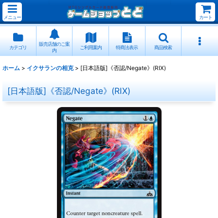
メニュー
カート
販売店舗のご案
カテゴリ
ご利用案内
特商法表示
商品検索
内
ホーム
>
イクサランの相克
>
[日本語版]《否認/Negate》(RIX)
[日本語版]《否認/Negate》(RIX)