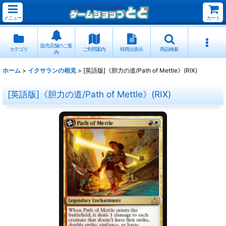
メニュー
カート
販売店舗のご案
カテゴリ
ご利用案内
特商法表示
商品検索
内
ホーム
>
イクサランの相克
>
[英語版]《胆力の道/Path of Mettle》(RIX)
[英語版]《胆力の道/Path of Mettle》(RIX)