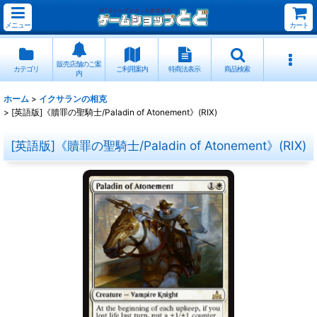
メニュー
カート
販売店舗のご案
カテゴリ
ご利用案内
特商法表示
商品検索
内
ホーム
>
イクサランの相克
>
[英語版]《贖罪の聖騎士/Paladin of Atonement》(RIX)
[英語版]《贖罪の聖騎士/Paladin of Atonement》(RIX)