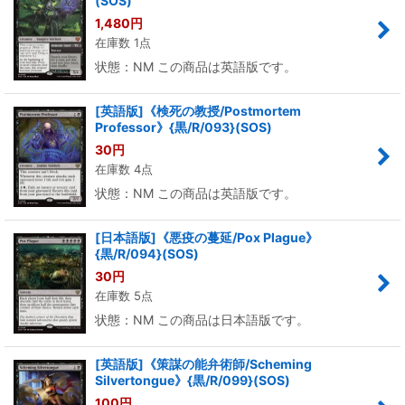
(SOS)
1,480
円
在庫数 1点
状態：NM この商品は英語版です。
[英語版]《検死の教授/Postmortem
Professor》{黒/R/093}(SOS)
30
円
在庫数 4点
状態：NM この商品は英語版です。
[日本語版]《悪疫の蔓延/Pox Plague》
{黒/R/094}(SOS)
30
円
在庫数 5点
状態：NM この商品は日本語版です。
[英語版]《策謀の能弁術師/Scheming
Silvertongue》{黒/R/099}(SOS)
100
円