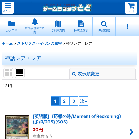
メニュー
カート
販売店舗のご案
カテゴリ
ご利用案内
特商法表示
商品検索
内
ホーム
>
ストリクスヘイヴンの秘密
>
神話レア・レア
神話レア・レア
表示順変更
閉じる
131
件
表示数
:
1
2
3
次
»
並び順
:
[英語版]《応報の時/Moment of Reckoning》
{多/R/205}(SOS)
絞り込む
30
円
在庫数 5点