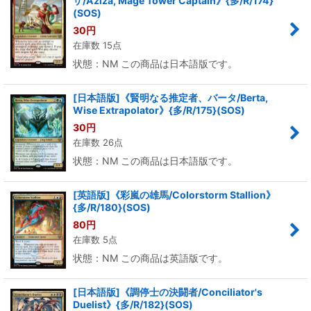
ザ/Aziza, Mage Tower Captain》{多/R/174}
(SOS)
30
円
在庫数 15点
状態：NM この商品は日本語版です。
[日本語版]《賢明なる推定者、バータ/Berta,
Wise Extrapolator》{多/R/175}(SOS)
30
円
在庫数 26点
状態：NM この商品は日本語版です。
[英語版]《彩嵐の雄馬/Colorstorm Stallion》
{多/R/180}(SOS)
80
円
在庫数 5点
状態：NM この商品は英語版です。
[日本語版]《調停士の決闘者/Conciliator's
Duelist》{多/R/182}(SOS)