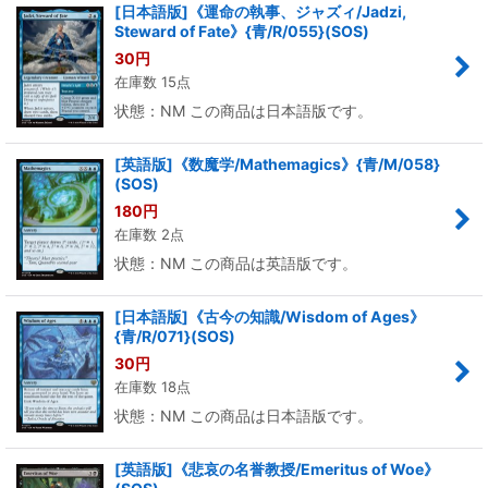
[日本語版]《運命の執事、ジャズィ/Jadzi,
Steward of Fate》{青/R/055}(SOS)
30
円
在庫数 15点
状態：NM この商品は日本語版です。
[英語版]《数魔学/Mathemagics》{青/M/058}
(SOS)
180
円
在庫数 2点
状態：NM この商品は英語版です。
[日本語版]《古今の知識/Wisdom of Ages》
{青/R/071}(SOS)
30
円
在庫数 18点
状態：NM この商品は日本語版です。
[英語版]《悲哀の名誉教授/Emeritus of Woe》