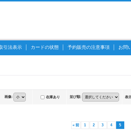
取引法表示
カードの状態
予約販売の注意事項
お問
画像
:
並び順
:
在庫あり
表
«
前
1
2
3
4
5