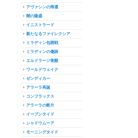
アヴァシンの帰還
闇の隆盛
イニストラード
新たなるファイレクシア
ミラディン包囲戦
ミラディンの傷跡
エルドラージ覚醒
ワールドウェイク
ゼンディカー
アラーラ再誕
コンフラックス
アラーラの断片
イーブンタイド
シャドウムーア
モーニングタイド