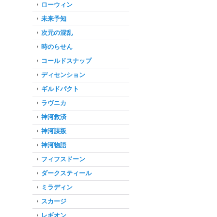
ローウィン
未来予知
次元の混乱
時のらせん
コールドスナップ
ディセンション
ギルドパクト
ラヴニカ
神河救済
神河謀叛
神河物語
フィフスドーン
ダークスティール
ミラディン
スカージ
レギオン