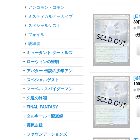
アンコモン・コモン
ミスティカルアーカイブ
[日
80
スペシャルゲスト
在
フォイル
状
統率者
ミュータント タートルズ
ローウィンの昏明
アバター 伝説の少年アン
[英
スペシャルゲスト
10
マーベル スパイダーマン
在
状
久遠の終端
FINAL FANTASY
タルキール：龍嵐録
霊気走破
ファウンデーションズ