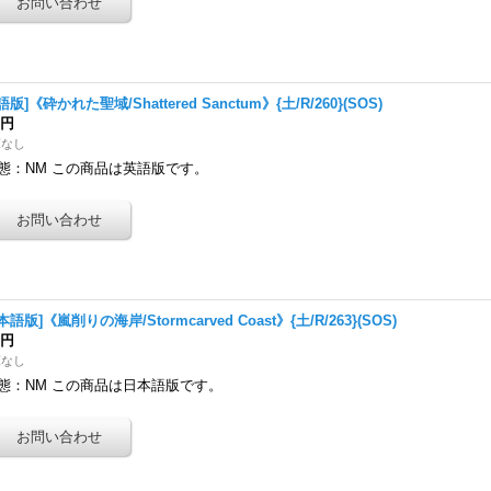
語版]《砕かれた聖域/Shattered Sanctum》{土/R/260}(SOS)
0円
庫なし
態：NM この商品は英語版です。
本語版]《嵐削りの海岸/Stormcarved Coast》{土/R/263}(SOS)
0円
庫なし
態：NM この商品は日本語版です。