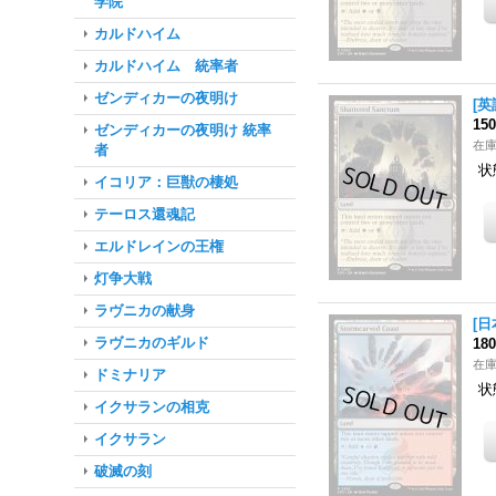
学院
カルドハイム
カルドハイム 統率者
ゼンディカーの夜明け
[英
15
ゼンディカーの夜明け 統率
在
者
状
イコリア：巨獣の棲処
テーロス還魂記
エルドレインの王権
灯争大戦
ラヴニカの献身
[日
ラヴニカのギルド
18
在
ドミナリア
状
イクサランの相克
イクサラン
破滅の刻