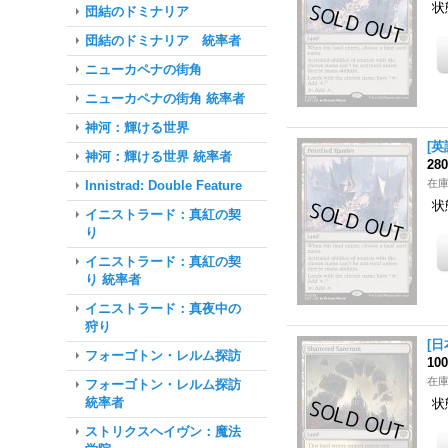
状
団結のドミナリア
団結のドミナリア 統率者
ニューカペナの街角
ニューカペナの街角 統率者
神河：輝ける世界
[英
神河：輝ける世界 統率者
28
在
Innistrad: Double Feature
状
イニストラード：真紅の契
り
イニストラード：真紅の契
り 統率者
イニストラード：真夜中の
狩り
[日
フォーゴトン・レルム探訪
10
在
フォーゴトン・レルム探訪
統率者
状
ストリクスヘイヴン：魔法