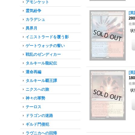
アモンケット
霊気紛争
[英
28
カラデシュ
在
異界月
状
イニストラードを覆う影
ゲートウォッチの誓い
戦乱のゼンディカー
タルキール龍紀伝
運命再編
[英
18
タルキール覇王譚
在
ニクスへの旅
状
神々の軍勢
テーロス
ドラゴンの迷路
ギルド門侵犯
ラヴニカへの回帰