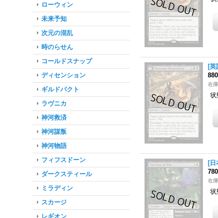
ローウィン
未来予知
次元の混乱
時のらせん
コールドスナップ
[英
ディセンション
88
在
ギルドパクト
状
ラヴニカ
神河救済
神河謀叛
神河物語
フィフスドーン
[日
78
ダークスティール
在
ミラディン
状
スカージ
レギオン