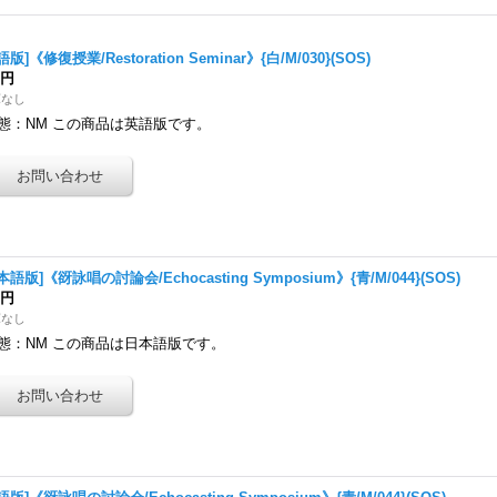
語版]《修復授業/Restoration Seminar》{白/M/030}(SOS)
0円
庫なし
態：NM この商品は英語版です。
本語版]《谺詠唱の討論会/Echocasting Symposium》{青/M/044}(SOS)
0円
庫なし
態：NM この商品は日本語版です。