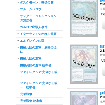
[英
ダスクモーン：戦慄の館
28
在
ブルームバロウ
状
サンダー・ジャンクション
の無法者
カルロフ邸殺人事件
イクサラン：失われし洞窟
エルドレインの森
[日
機械兵団の進軍：決戦の後
2,
に
在
機械兵団の進軍
状
機械兵団の進軍 統率者
ファイレクシア:完全なる統
一
ファイレクシア:完全なる統
一 統率者
[英
兄弟戦争
28
兄弟戦争 統率者
在