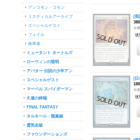
アンコモン・コモン
ミスティカルアーカイブ
[英
38
スペシャルゲスト
在
フォイル
状
統率者
ミュータント タートルズ
ローウィンの昏明
アバター 伝説の少年アン
[日
スペシャルゲスト
18
マーベル スパイダーマン
在
状
久遠の終端
FINAL FANTASY
タルキール：龍嵐録
霊気走破
ファウンデーションズ