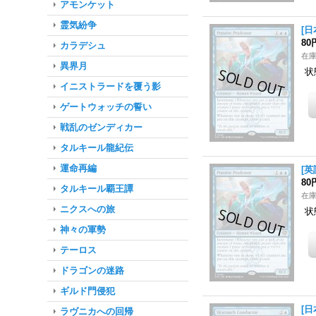
アモンケット
霊気紛争
[日
80
カラデシュ
在
異界月
状
イニストラードを覆う影
ゲートウォッチの誓い
戦乱のゼンディカー
タルキール龍紀伝
運命再編
[英
80
タルキール覇王譚
在
ニクスへの旅
状
神々の軍勢
テーロス
ドラゴンの迷路
ギルド門侵犯
[日
ラヴニカへの回帰