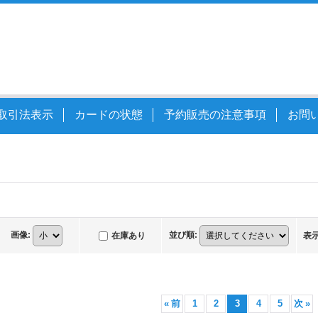
取引法表示
カードの状態
予約販売の注意事項
お問
画像
:
並び順
:
在庫あり
表
«
前
1
2
3
4
5
次
»