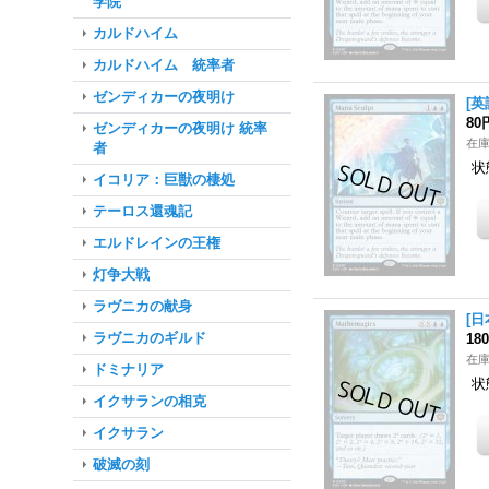
学院
カルドハイム
カルドハイム 統率者
ゼンディカーの夜明け
[英
80
ゼンディカーの夜明け 統率
在
者
状
イコリア：巨獣の棲処
テーロス還魂記
エルドレインの王権
灯争大戦
ラヴニカの献身
[日
ラヴニカのギルド
18
在
ドミナリア
状
イクサランの相克
イクサラン
破滅の刻