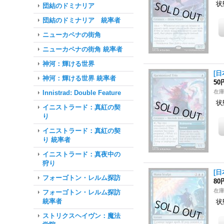
状
団結のドミナリア
団結のドミナリア 統率者
ニューカペナの街角
ニューカペナの街角 統率者
神河：輝ける世界
[日
神河：輝ける世界 統率者
50
在
Innistrad: Double Feature
状
イニストラード：真紅の契
り
イニストラード：真紅の契
り 統率者
イニストラード：真夜中の
狩り
[日
フォーゴトン・レルム探訪
80
在
フォーゴトン・レルム探訪
統率者
状
ストリクスヘイヴン：魔法