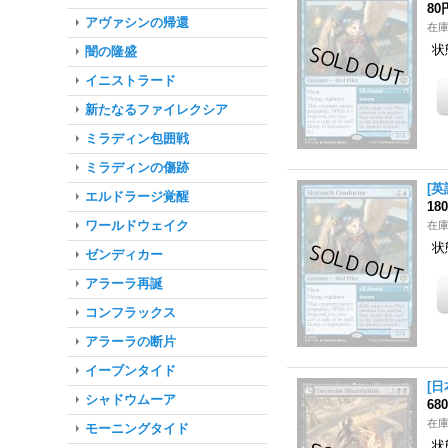
80
アヴァシンの帰還
在
状
闇の隆盛
イニストラード
新たなるファイレクシア
ミラディン包囲戦
ミラディンの傷跡
[英
エルドラージ覚醒
18
ワールドウェイク
在
状
ゼンディカー
アラーラ再誕
コンフラックス
アラーラの断片
イーブンタイド
[日
シャドウムーア
68
在
モーニングタイド
状