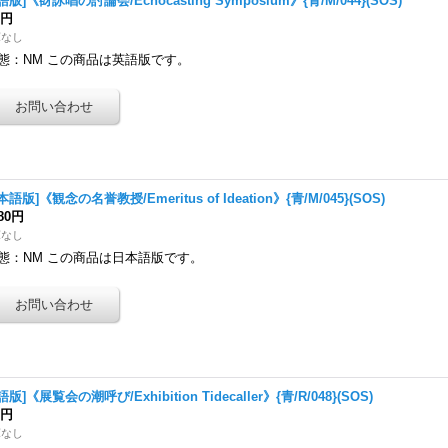
語版]《谺詠唱の討論会/Echocasting Symposium》{青/M/044}(SOS)
0円
庫なし
態：NM この商品は英語版です。
本語版]《観念の名誉教授/Emeritus of Ideation》{青/M/045}(SOS)
180円
庫なし
態：NM この商品は日本語版です。
語版]《展覧会の潮呼び/Exhibition Tidecaller》{青/R/048}(SOS)
0円
庫なし