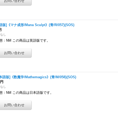
語版]《マナ成形/Mana Sculpt》{青/R/057}(SOS)
円
庫なし
態：NM この商品は英語版です。
本語版]《数魔学/Mathemagics》{青/M/058}(SOS)
0円
庫なし
態：NM この商品は日本語版です。