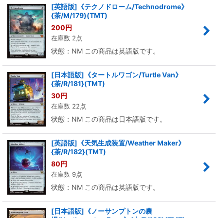
[英語版]《テクノドローム/Technodrome》
{茶/M/179}(TMT)
200
円
在庫数 2点
状態：NM この商品は英語版です。
[日本語版]《タートルワゴン/Turtle Van》
{茶/R/181}(TMT)
30
円
在庫数 22点
状態：NM この商品は日本語版です。
[英語版]《天気生成装置/Weather Maker》
{茶/R/182}(TMT)
80
円
在庫数 9点
状態：NM この商品は英語版です。
[日本語版]《ノーサンプトンの農