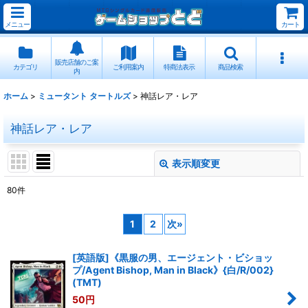
メニュー
カート
販売店舗のご案
カテゴリ
ご利用案内
特商法表示
商品検索
内
ホーム
>
ミュータント タートルズ
>
神話レア・レア
神話レア・レア
表示順変更
閉じる
80
件
表示数
:
1
2
次
»
並び順
:
[英語版]《黒服の男、エージェント・ビショッ
プ/Agent Bishop, Man in Black》{白/R/002}
絞り込む
(TMT)
50
円