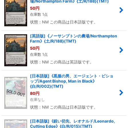
場/Northampton Farm》{土/R/188}(TMT)
50
円
在庫数 1点
状態：NM この商品は日本語版です。
[英語版]《ノーサンプトンの農場/Northampton
Farm》{土/R/188}(TMT)
50
円
在庫数 1点
状態：NM この商品は英語版です。
[日本語版]《黒服の男、エージェント・ビショ
ップ/Agent Bishop, Man in Black》
{白/R/002}(TMT)
80
円
在庫なし
状態：NM この商品は日本語版です。
[日本語版]《鋭い切先、レオナルド/Leonardo,
Cutting Edge》{白/R/015}(TMT)