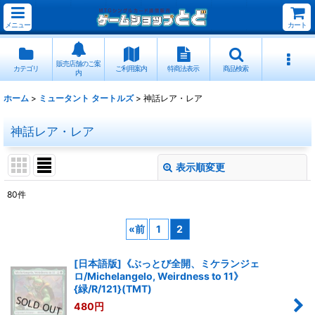
メニュー
カート
販売店舗のご案
カテゴリ
ご利用案内
特商法表示
商品検索
内
ホーム
>
ミュータント タートルズ
>
神話レア・レア
神話レア・レア
表示順変更
閉じる
80
件
表示数
:
«
前
1
2
並び順
:
[日本語版]《ぶっとび全開、ミケランジェ
ロ/Michelangelo, Weirdness to 11》
絞り込む
{緑/R/121}(TMT)
480
円