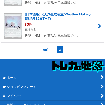
状態：NM この商品は日本語版です。
[日本語版]《天気生成装置/Weather Maker》
{茶/R/182}(TMT)
80
円
在庫なし
状態：NM この商品は日本語版です。
«
前
1
2
ホーム
ショッピングカート
マイページ
最近チェックしたアイテム